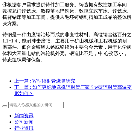
⑨根据客户需求提供铸件加工服务。铸造拥有数控加工车间、
数控龙门镗铣床、数控落地镗铣床、数控立式车床、镗铣床、
摇臂钻床等加工车间，提供从毛坯铸钢到精加工成品的整体解
决方案。
铸钢是一种由废钢冶炼而成的非变性材料。高锰钢含锰百分之
1.1~1.4，能耐冲击磨损。主要用于矿山机械和工程机械的耐
磨部件。低合金铸钢以铬或铬镍为主要合金元素，用于化学阀
体和大容量电站的汽轮机外壳。锻造比不足，中 心变形小，
铸态组织局部保留。
上一篇
: W型辐射管烧嘴研究
下一篇
: 如何更好地选择辐射管厂家？w型辐射管高温变
形如何？
新闻资讯
公司新闻
行业资讯