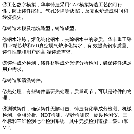
②工艺数字模拟，华丰铸造采用CAE模拟铸造工艺的可行
性，防止铸件缩孔、气孔冷隔等缺 陷，反复返炉造成时间和
经济损失。
③铸造木模及地坑造型，铸造成型。
④钢水冶炼，熔化纯化钢水，去除钢水中的杂质。华丰重工采
用LF精炼炉和VD真空脱气炉净化钢水，有 效提高钢水质量、
铸件性能和用户的高 端铸造需求。
⑤铸件成分检测，铸件材料成分光谱分析检测，确保铸件满足
用户需求。
⑥铸造和清洗铸件。
⑦热处理，有些铸件需要热处理，质量调节，可以是铸件的物
理，
⑧测试铸件，确保铸件无懈可击。铸造有化学成分检测、机械
检测、金相分析、NDT检测、型砂检测仪、硬度检测仪、三
坐标和三维检测七个检测系统，其中无损检测遵循二级UT和
MT。