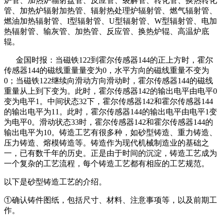
炉管、加热炉辐射盘管、反应管、裂解管、转化管、换热转化
管、加热炉辐射加热管、辐射热处理炉辐射管、燃气辐射管、
燃油加热辐射管、I型辐射管、U型辐射管、W型辐射管、电加
热辐射管、输灰管、加热管、反应管、换热炉辊、高温炉底
辊。
金国时报：当磁铁122到霍尔传感器144的正上方时，霍尔
传感器144的磁线重量量变为0，水平方向的磁线重量不变为
0；当磁铁122继续向滑动方向滑动时，霍尔传感器144的磁线
重量从上到下变为。此时，霍尔传感器142的输出电平由电平0
变为电平1。中间状态32下，霍尔传感器142和霍尔传感器144
的输出电平为11。此时，霍尔传感器144的输出电平由电平1变
为电平0。滑动状态33时，霍尔传感器142和霍尔传感器144的
输出电平为10。铸造工艺有很多种，如砂型铸造、重力铸造、
压力铸造、熔模铸造等。铸造作为现代机械制造业的基础之
一，已有数千年的历史。正是由于时间的沉淀，铸造工艺成为
一个复杂的工艺流程，每个铸造工艺都有相应的工艺规范。
以下是砂型铸造工艺的介绍。
①确认铸件图纸，包括尺寸、材料、注意事项等，以及前期工
作。