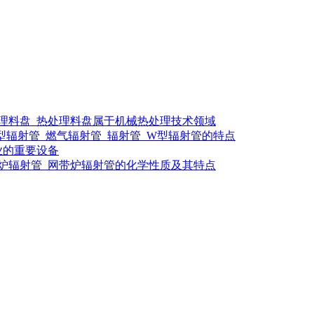
理料盘_热处理料盘​属于机械热处理技术领域
型辐射管_燃气辐射管_辐射管_W型辐射管的特点
行业的重要设备
炉辐射管_网带炉辐射管的化学性质及其特点