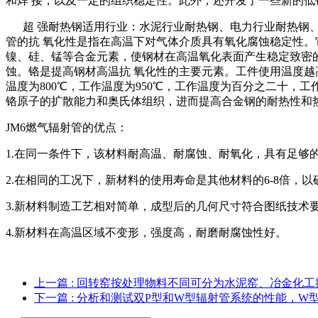
和焊 接，以及一定的组织稳定性。此外，还开发了一些新的低
超 强耐热钢适用行业：水泥行业耐热钢、电力行业耐热钢、不
管的抗 氧化性是指在高温下对气体介质具有氧化腐蚀稳定性。
镍、硅、锰等合金元素，使钢材在高温氧化表面产生稳定致密的Cr
蚀。铬是提高钢材高温抗 氧化性的主要元素。工件使用温度越高，
温度为800℃，工作温度为950℃，工作温度为百分之二十，
铬原子的扩散能力和奥氏体组织，进而提高合金钢的耐热性和
JM6燃气辐射管的优点：
1.在同一条件下，该材料耐高温、耐腐蚀、耐氧化，具有足够
2.在相同的工况下，新材料的使用寿命是其他材料的6-8倍，
3.新材料制造工艺相对简单，成型后的几何尺寸符合图纸技术
4.新材料在高温区域不变形，强度高，耐磨耐腐蚀性好。
上一篇
: 回转窑按处理物料不同可分为水泥窑、冶金化
下一篇
: 分析和测试双P型和W型辐射管系统的性能，