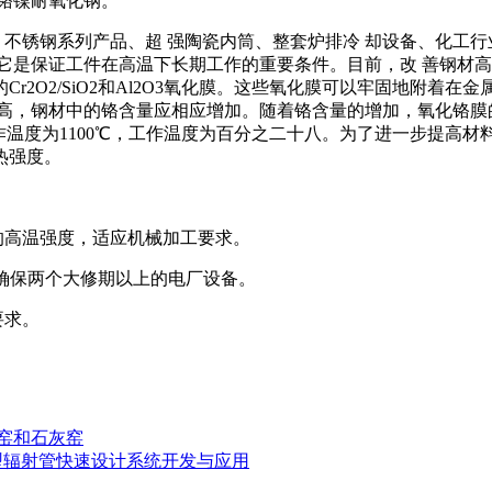
铬镍耐氧化钢。
锈钢系列产品、超 强陶瓷内筒、整套炉排冷 却设备、化工行
它是保证工件在高温下长期工作的重要条件。目前，改 善钢材高
2O2/SiO2和Al2O3氧化膜。这些氧化膜可以牢固地附着
钢材中的铬含量应相应增加。随着铬含量的增加，氧化铬膜的厚度和
工作温度为1100℃，工作温度为百分之二十八。为了进一步提高材
热强度。
的高温强度，适应机械加工要求。
以确保两个大修期以上的电厂设备。
要求。
工窑和石灰窑
W型辐射管快速设计系统开发与应用